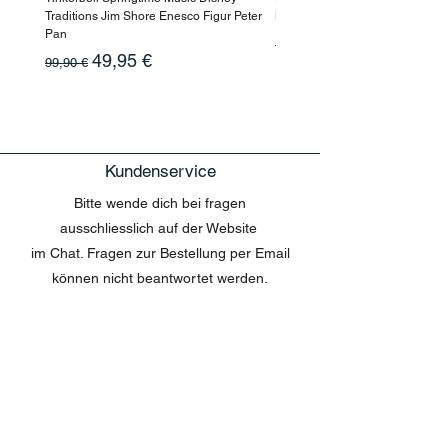
Traditions Jim Shore Enesco Figur Peter
Beauty
Pan
Standardpreis
10,90 €
Standardpreis
Sale-Preis
49,95 €
99,90 €
Kundenservice
Bitte wende dich bei fragen
ausschliesslich auf der Website
im Chat. Fragen zur Bestellung per Email
können nicht beantwortet werden.
MENU
Shop All
Disney
Kuscheltiere