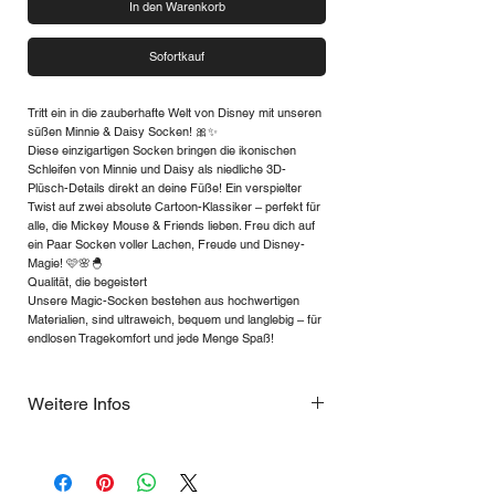
In den Warenkorb
Sofortkauf
Tritt ein in die zauberhafte Welt von Disney mit unseren
süßen Minnie & Daisy Socken! 🎀✨
Diese einzigartigen Socken bringen die ikonischen
Schleifen von Minnie und Daisy als niedliche 3D-
Plüsch-Details direkt an deine Füße! Ein verspielter
Twist auf zwei absolute Cartoon-Klassiker – perfekt für
alle, die Mickey Mouse & Friends lieben. Freu dich auf
ein Paar Socken voller Lachen, Freude und Disney-
Magie! 🩷🌸🐣
Qualität, die begeistert
Unsere Magic-Socken bestehen aus hochwertigen
Materialien, sind ultraweich, bequem und langlebig – für
endlosen Tragekomfort und jede Menge Spaß!
Weitere Infos
Größenhinweise
✔ Kinder & Erwachsene (6 - 99 Jahre) –
Unsere beliebteste Größe! Passend bis