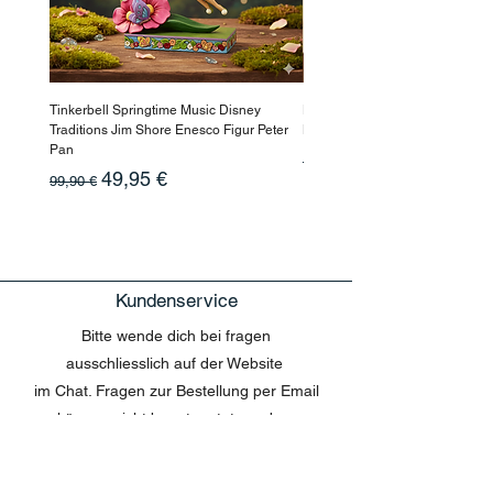
Tinkerbell Springtime Music Disney
Haarmaske Pinocchio Himbeer
Traditions Jim Shore Enesco Figur Peter
Beauty
Pan
Standardpreis
10,90 €
Standardpreis
Sale-Preis
49,95 €
99,90 €
Kundenservice
Bitte wende dich bei fragen
ausschliesslich auf der Website
im Chat. Fragen zur Bestellung per Email
können nicht beantwortet werden.
MENU