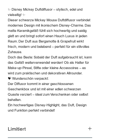
✨ Disney Mickey Duftdiffusor – stylisch, edel und
vielseitig! ✨
Dieser schwarze Mickey Mouse Duftdiffusor verbindet
modernes Design mit ikonischem Disney-Charme. Das
matte Keramikgefäß fühlt sich hochwertig und seidig
glatt an und bringt sofort einen Hauch Luxus in jeden
Raum. Der Duft aus Bergamotte & Grapefruit wirkt
frisch, modern und belebend – perfekt für ein stilvolles
Zuhause.
Doch das Beste: Sobald der Duft aufgebraucht ist, kann
das Gefäß weiterverwendet werden! Ob als Halter für
Make-up-Pinsel, Stifte oder kleine Accessoires – es
wird zum praktischen und dekorativen Allrounder.
💝 Wunderschön verpackt:
Der Diffusor kommt in einer geschlossenen
Geschenkbox und ist mit einer edlen schwarzen
Quaste verziert – ideal zum Verschenken oder selbst
behalten.
Ein hochwertiges Disney-Highlight, das Duft, Design
und Funktion perfekt verbindet!
Limitiert