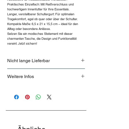
Praktisches Einzelfach: Mit Reißverschluss und
hochwertigem Innenfutter für Ihre Essentials.
Langer, verstellbarer Schultergurt: Für optimalen
Tragekomfort, egal ob quer oder über der Schulter.
Kompakte Maße: 6,5 x 21 x 15,5 cm – ideal für den
Alltag oder besondere Anlässe.
Setzen Sie ein modisches Statement mit dieser
charmanten Tasche, die Design und Funktionalität
vereint. Jetzt sichern!
Nicht lange Lieferbar
Nur für kurze Zeit
Weitere Infos
.