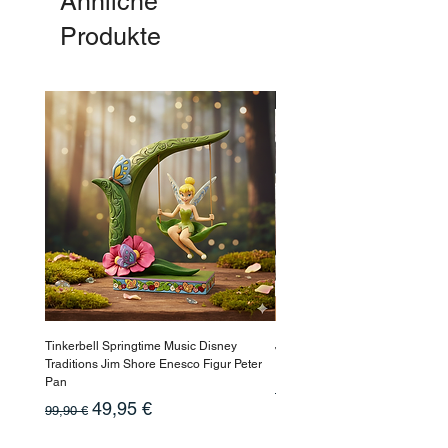
Ähnliche
Produkte
-50%
Tinkerbell Springtime Music Disney
Jasmin Aladdin Sammlerfigur J
Traditions Jim Shore Enesco Figur Peter
Enesco Disney Showcase
Pan
Standardpreis
199,90 €
Standardpreis
Sale-Preis
49,95 €
99,90 €