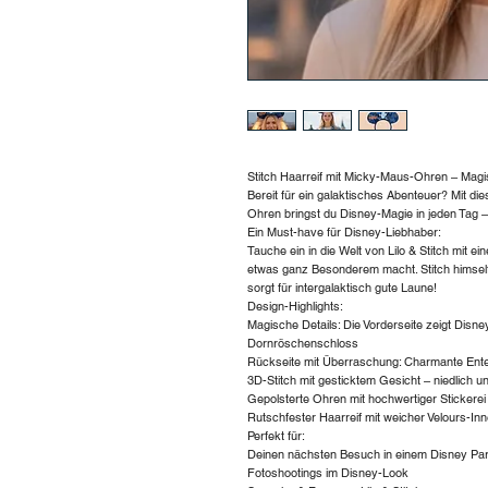
Stitch Haarreif mit Micky-Maus-Ohren – Magi
Bereit für ein galaktisches Abenteuer? Mit di
Ohren bringst du Disney-Magie in jeden Tag –
Ein Must-have für Disney-Liebhaber:
Tauche ein in die Welt von Lilo & Stitch mit ei
etwas ganz Besonderem macht. Stitch himsel
sorgt für intergalaktisch gute Laune!
Design-Highlights:
Magische Details: Die Vorderseite zeigt Disne
Dornröschenschloss
Rückseite mit Überraschung: Charmante Ent
3D-Stitch mit gesticktem Gesicht – niedlich 
Gepolsterte Ohren mit hochwertiger Stickerei
Rutschfester Haarreif mit weicher Velours-In
Perfekt für:
Deinen nächsten Besuch in einem Disney Pa
Fotoshootings im Disney-Look