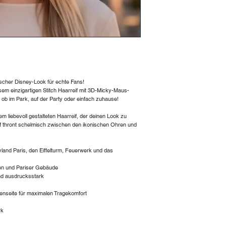
scher Disney-Look für echte Fans!
esem einzigartigen Stitch Haarreif mit 3D-Micky-Maus-
 ob im Park, auf der Party oder einfach zuhause!
nem liebevoll gestalteten Haarreif, der deinen Look zu
f thront schelmisch zwischen den ikonischen Ohren und
yland Paris, den Eiffelturm, Feuerwerk und das
en und Pariser Gebäude
und ausdrucksstark
nenseite für maximalen Tragekomfort
rk