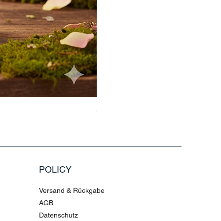
Jasmin Aladdin Sammlerfigur Jim
Standardpreis
Sale-Preis
79,96 €
199,90 €
POLICY
Versand & Rückgabe
AGB
Datenschutz