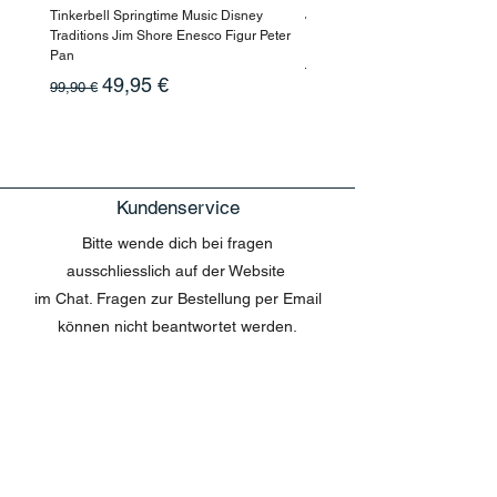
Tinkerbell Springtime Music Disney
Jasmin Aladdin Sammlerfigur J
Traditions Jim Shore Enesco Figur Peter
Enesco Disney Showcase
Pan
Standardpreis
199,90 €
Standardpreis
Sale-Preis
49,95 €
99,90 €
Kundenservice
Bitte wende dich bei fragen
ausschliesslich auf der Website
im Chat. Fragen zur Bestellung per Email
können nicht beantwortet werden.
MENU
Shop All
Disney
Kuscheltiere