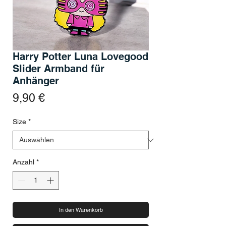
Harry Potter Luna Lovegood
Slider Armband für
Anhänger
Preis
9,90 €
Size
*
Anzahl
*
In den Warenkorb