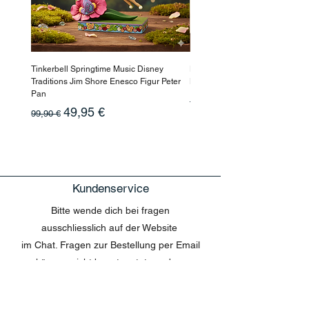
Tinkerbell Springtime Music Disney
Haarmaske Pinocchio Himbeer
Traditions Jim Shore Enesco Figur Peter
Beauty
Pan
Standardpreis
10,90 €
Standardpreis
Sale-Preis
49,95 €
99,90 €
Kundenservice
Bitte wende dich bei fragen
ausschliesslich auf der Website
im Chat. Fragen zur Bestellung per Email
können nicht beantwortet werden.
MENU