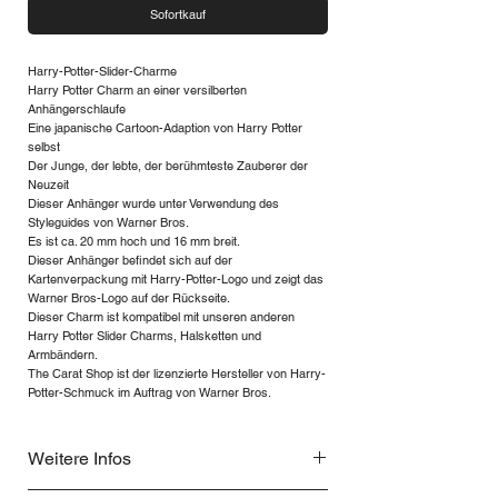
Sofortkauf
Harry-Potter-Slider-Charme
Harry Potter Charm an einer versilberten
Anhängerschlaufe
Eine japanische Cartoon-Adaption von Harry Potter
selbst
Der Junge, der lebte, der berühmteste Zauberer der
Neuzeit
Dieser Anhänger wurde unter Verwendung des
Styleguides von Warner Bros.
Es ist ca. 20 mm hoch und 16 mm breit.
Dieser Anhänger befindet sich auf der
Kartenverpackung mit Harry-Potter-Logo und zeigt das
Warner Bros-Logo auf der Rückseite.
Dieser Charm ist kompatibel mit unseren anderen
Harry Potter Slider Charms, Halsketten und
Armbändern.
The Carat Shop ist der lizenzierte Hersteller von Harry-
Potter-Schmuck im Auftrag von Warner Bros.
Weitere Infos