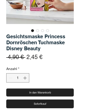
Gesichtsmaske Princess
Dornröschen Tuchmaske
Disney Beauty
Standardpreis
Sale-Preis
 4,90 € 
2,45 €
Anzahl
*
In den Warenkorb
Sofortkauf