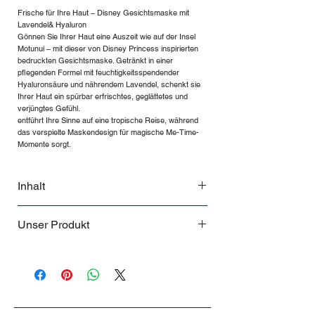
Frische für Ihre Haut – Disney Gesichtsmaske mit
Lavendel& Hyaluron
Gönnen Sie Ihrer Haut eine Auszeit wie auf der Insel
Motunui – mit dieser von Disney Princess inspirierten
bedruckten Gesichtsmaske. Getränkt in einer
pflegenden Formel mit feuchtigkeitsspendender
Hyaluronsäure und nährendem Lavendel, schenkt sie
Ihrer Haut ein spürbar erfrischtes, geglättetes und
verjüngtes Gefühl.
entführt Ihre Sinne auf eine tropische Reise, während
das verspielte Maskendesign für magische Me-Time-
Momente sorgt.
Inhalt
Unser Produkt
.