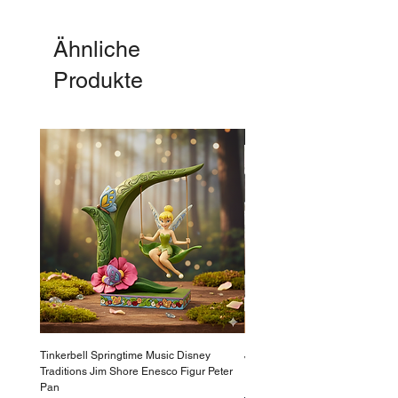
Ähnliche
Produkte
-50%
Tinkerbell Springtime Music Disney
Jasmin Aladdin Sammlerfigur J
Traditions Jim Shore Enesco Figur Peter
Enesco Disney Showcase
Pan
Standardpreis
199,90 €