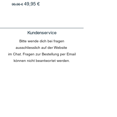
Standardpreis
Sale-Preis
49,95 €
99,90 €
Kundenservice
Bitte wende dich bei fragen
ausschliesslich auf der Website
im Chat. Fragen zur Bestellung per Email
können nicht beantwortet werden.
MENU
Shop All
Disney
Kuscheltiere
Tassen