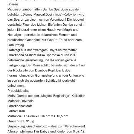
Sparen
Mit dieser zauberhaften Dumbo Spardose aus der
beliebten „Disney Magical Beginnings“-Kollektion wird
das Sparen zu einem echten Vergnügen! Die liebevoll
gestaltete Figur des kleinen Elefanten Dumbo verleiht
jedem Kinderzimmer einen Hauch von Magie und
Nostalgie – perfekt als dekoratives Element und
praktisches Geschenk zur Geburt, Taufe oder zum
Geburtstag.
Gefertigt aus hochwertigem Polyresin mit matter
Oberfläche besticht diese Spardose durch ihre
detailreiche Verarbeitung und die originalgetreue
Farbgebung. Der Münzschlitz befindet sich dezent auf
der Rückseite von Dumbos Kopf. Dank des
herausnehmbaren Gummistopfens an der Unterseite
lassen sich die gesparten Schätze kinderleicht
entnehmen.
Produktdetails:
Motiv: Dumbo aus der „Magical Beginnings“-Kollektion
Material: Polyresin
Oberfläche: Matt
Farbe: Grau
Maße: ca. H 14 cm x B 16 cm x T 10,5 cm
Gewicht: ca. 310 g
Verpackung: Geschenkbox – ideal zum Verschenken!
Altersempfehlung: Für Babys und Kinder von 0 bis 12