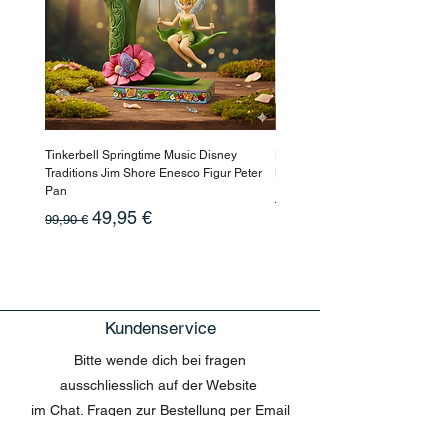
Tinkerbell Springtime Music Disney
Haarmaske Pinocchio Himbeer
Traditions Jim Shore Enesco Figur Peter
Beauty
Pan
Standardpreis
10,90 €
Standardpreis
Sale-Preis
49,95 €
99,90 €
Kundenservice
Bitte wende dich bei fragen
ausschliesslich auf der Website
im Chat. Fragen zur Bestellung per Email
können nicht beantwortet werden.