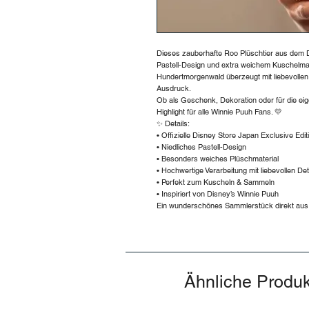
Dieses zauberhafte Roo Plüschtier aus dem D
Pastell-Design und extra weichem Kuschelma
Hundertmorgenwald überzeugt mit liebevollen
Ausdruck.
Ob als Geschenk, Dekoration oder für die ei
Highlight für alle Winnie Puuh Fans. 💛
✨ Details:
• Offizielle Disney Store Japan Exclusive Edit
• Niedliches Pastell-Design
• Besonders weiches Plüschmaterial
• Hochwertige Verarbeitung mit liebevollen Det
• Perfekt zum Kuscheln & Sammeln
• Inspiriert von Disney’s Winnie Puuh
Ein wunderschönes Sammlerstück direkt aus
Ähnliche Produ