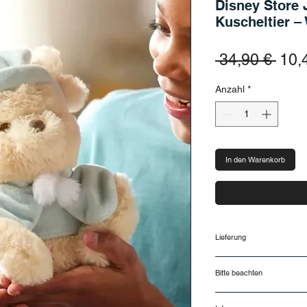
Disney Store 
Kuscheltier –
Stan
 34,90 € 
10,
Anzahl
*
In den Warenkorb
Lieferung
Lieferung und Rück
Bitte beachten
Lieferzeiten
Deine Bestellung wir
Nur für kurze Zeit lie
(Montag bis Freitag,