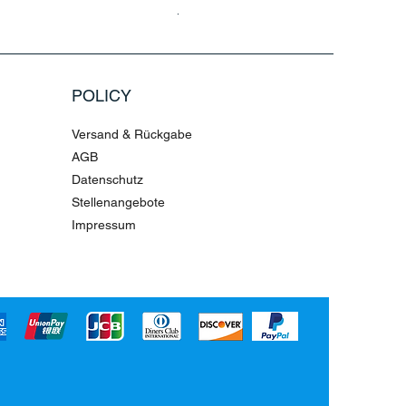
Standardpreis
Sale-Preis
79,96 €
199,90 €
POLICY
Versand & Rückgabe
AGB
Datenschutz
Stellenangebote
Impressum