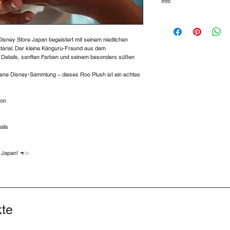
Info
oder Österreich gelie
…
Versandkosten
In Deutschland:
isney Store Japan begeistert mit seinem niedlichen
Bestellwert bis 24,99
terial. Der kleine Känguru-Freund aus dem
Bestellwert von 25,00
 Details, sanften Farben und seinem besonders süßen
Bestellwert ab 50,00 
Nach Österreich:
gene Disney-Sammlung – dieses Roo Plush ist ein echtes
Bestellwert bis 59,99
Bestellwert ab 60,00 
ion
💡 Tipp: Kostenloser
ails
 Japan! 🦘✨
kte