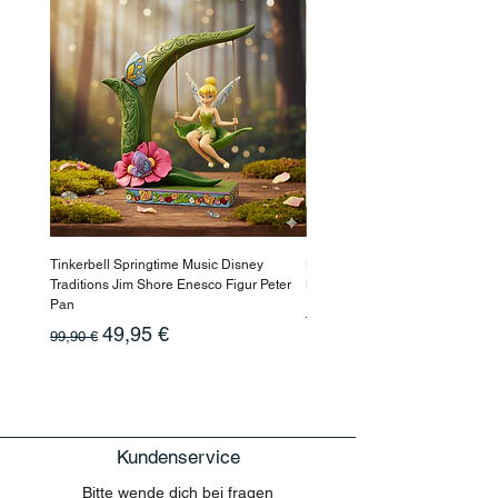
Tinkerbell Springtime Music Disney
Haarmaske Pinocchio Himbeer
Traditions Jim Shore Enesco Figur Peter
Beauty
Pan
Standardpreis
10,90 €
Standardpreis
Sale-Preis
49,95 €
99,90 €
Kundenservice
Bitte wende dich bei fragen