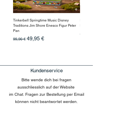
Tinkerbell Springtime Music Disney
Haarmaske Pinocchio Himbeer
Traditions Jim Shore Enesco Figur Peter
Beauty
Pan
Standardpreis
10,90 €
Standardpreis
Sale-Preis
49,95 €
99,90 €
Kundenservice
Bitte wende dich bei fragen
ausschliesslich auf der Website
im Chat. Fragen zur Bestellung per Email
können nicht beantwortet werden.
MENU
Shop All