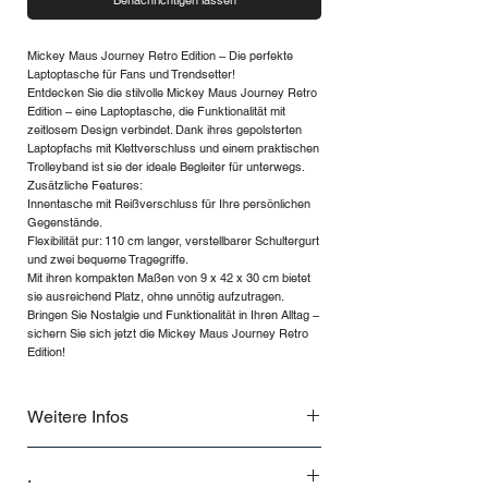
Benachrichtigen lassen
Mickey Maus Journey Retro Edition – Die perfekte
Laptoptasche für Fans und Trendsetter!
Entdecken Sie die stilvolle Mickey Maus Journey Retro
Edition – eine Laptoptasche, die Funktionalität mit
zeitlosem Design verbindet. Dank ihres gepolsterten
Laptopfachs mit Klettverschluss und einem praktischen
Trolleyband ist sie der ideale Begleiter für unterwegs.
Zusätzliche Features:
Innentasche mit Reißverschluss für Ihre persönlichen
Gegenstände.
Flexibilität pur: 110 cm langer, verstellbarer Schultergurt
und zwei bequeme Tragegriffe.
Mit ihren kompakten Maßen von 9 x 42 x 30 cm bietet
sie ausreichend Platz, ohne unnötig aufzutragen.
Bringen Sie Nostalgie und Funktionalität in Ihren Alltag –
sichern Sie sich jetzt die Mickey Maus Journey Retro
Edition!
Weitere Infos
Innentasche mit Reißverschluss für Ihre
.
persönlichen Gegenstände.