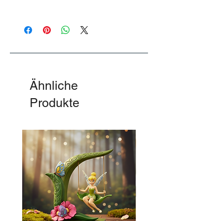
Flexibilität pur: 110 cm langer,
.
verstellbarer Schultergurt und zwei
bequeme Tragegriffe.
Mit ihren kompakten Maßen von 9 x 42 x
30 cm bietet sie ausreichend Platz, ohne
unnötig aufzutragen.
Ähnliche
Produkte