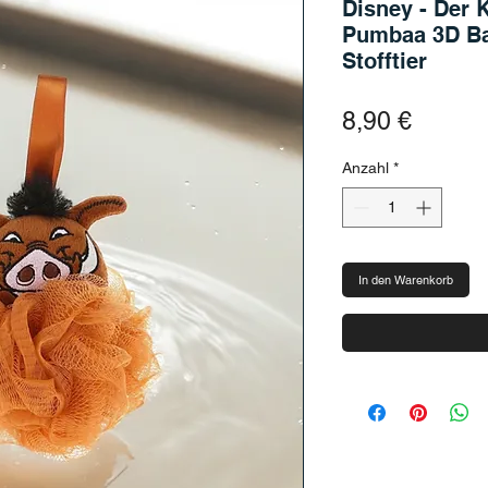
Disney - Der 
Pumbaa 3D B
Stofftier
Preis
8,90 €
Anzahl
*
In den Warenkorb