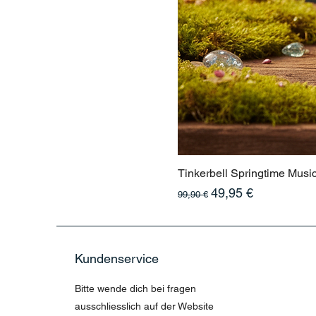
Tinkerbell Springtime Musi
Standardpreis
Sale-Preis
49,95 €
99,90 €
Kundenservice
Bitte wende dich bei fragen
ausschliesslich auf der Website