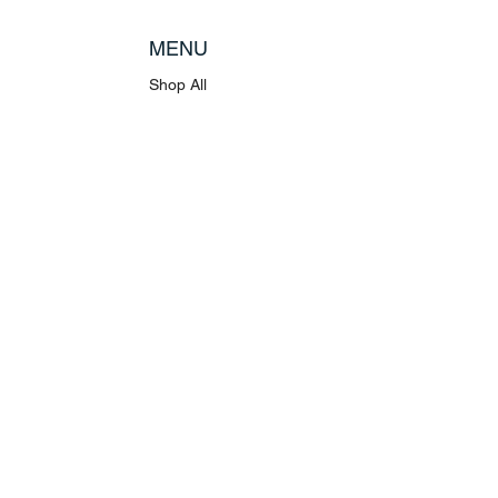
MENU
Shop All
Disney
Kuscheltiere
Tassen
POLICY
Versand & Rückgabe
AGB
Datenschutz
Stellenangebote