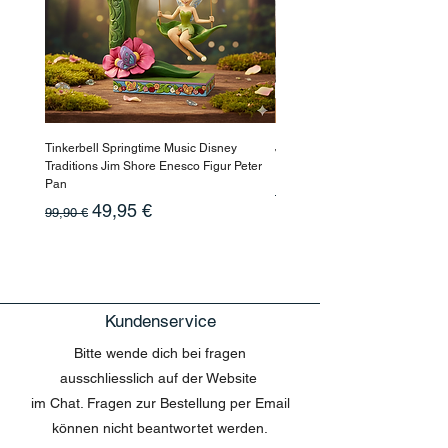
Tinkerbell Springtime Music Disney
Jasmin Aladdin Sammlerfigur J
Traditions Jim Shore Enesco Figur Peter
Enesco Disney Showcase
Pan
Standardpreis
199,90 €
Standardpreis
Sale-Preis
49,95 €
99,90 €
Kundenservice
Bitte wende dich bei fragen
ausschliesslich auf der Website
im Chat. Fragen zur Bestellung per Email
können nicht beantwortet werden.