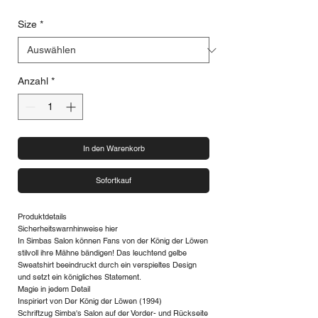
Size
*
Anzahl
*
In den Warenkorb
Sofortkauf
Produktdetails
Sicherheitswarnhinweise hier
In Simbas Salon können Fans von der König der Löwen
stilvoll ihre Mähne bändigen! Das leuchtend gelbe
Sweatshirt beeindruckt durch ein verspieltes Design
und setzt ein königliches Statement.
Magie in jedem Detail
Inspiriert von Der König der Löwen (1994)
Schriftzug Simba's Salon auf der Vorder- und Rückseite