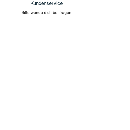
Kundenservice
Bitte wende dich bei fragen
ausschliesslich auf der Website
im Chat. Fragen zur Bestellung per Email
können nicht beantwortet werden.
MENU
Shop All
Disney
Kuscheltiere
Tassen