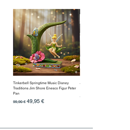
-50%
Tinkerbell Springtime Music Disney
Jasmin Aladdin Sammlerfigur J
Traditions Jim Shore Enesco Figur Peter
Enesco Disney Showcase
Pan
Standardpreis
199,90 €
Standardpreis
Sale-Preis
49,95 €
99,90 €