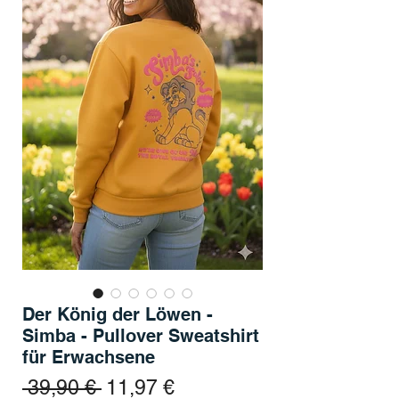
Der König der Löwen -
Simba - Pullover Sweatshirt
für Erwachsene
Standardpreis
Sale-Preis
 39,90 € 
11,97 €