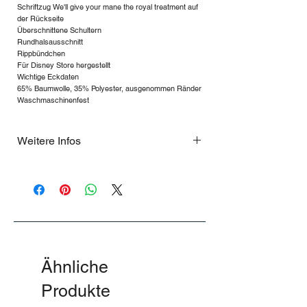
Schriftzug We'll give your mane the royal treatment auf
der Rückseite
Überschnittene Schultern
Rundhalsausschnitt
Rippbündchen
Für Disney Store hergestellt
Wichtige Eckdaten
65% Baumwolle, 35% Polyester, ausgenommen Ränder
Waschmaschinenfest
Weitere Infos
.
Ähnliche
Produkte