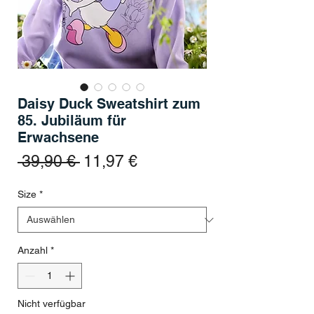
Daisy Duck Sweatshirt zum
85. Jubiläum für
Erwachsene
Standardpreis
Sale-Preis
 39,90 € 
11,97 €
Size
*
Anzahl
*
Nicht verfügbar