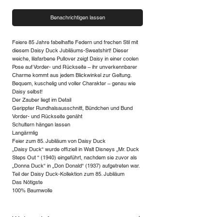
Benachrichtigen lassen
Feiere 85 Jahre fabelhafte Federn und frechen Stil mit
diesem Daisy Duck Jubiläums-Sweatshirt! Dieser
weiche, lilafarbene Pullover zeigt Daisy in einer coolen
Pose auf Vorder- und Rückseite – ihr unverkennbarer
Charme kommt aus jedem Blickwinkel zur Geltung.
Bequem, kuschelig und voller Charakter – genau wie
Daisy selbst!
Der Zauber liegt im Detail
Gerippter Rundhalsausschnitt, Bündchen und Bund
Vorder- und Rückseite genäht
Schultern hängen lassen
Langärmlig
Feier zum 85. Jubiläum von Daisy Duck
„Daisy Duck“ wurde offiziell in Walt Disneys „Mr. Duck
Steps Out “ (1940) eingeführt, nachdem sie zuvor als
„Donna Duck“ in „Don Donald“ (1937) aufgetreten war.
Teil der Daisy Duck-Kollektion zum 85. Jubiläum
Das Nötigste
100% Baumwolle