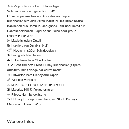
🐰✨ Klopfer Kuscheltier – Flauschige
Schmusemomente garantiert! ✨💖
Unser superweiches und knuddeliges Klopfer
Kuscheltier wird dich verzaubern! 😍 Das liebenswerte
Kaninchen aus Bambi ist das ganze Jahr über bereit für
Schmuseeinheiten – egal ob für kleine oder große
Disney-Fans! 🌿✨
💫 Magie in jedem Detail:
🎬 Inspiriert von Bambi (1942)
😴 Klopfer in süßer Schlafposition
🧵 Fein gestickte Details
☁️ Extra flauschige Oberfläche
🐰💕 Passend dazu: Miss Bunny Kuscheltier (separat
erhältlich, nur solange der Vorrat reicht!)
🎨 Entworfen vom Disneyland Japan
📏 Wichtige Eckdaten:
📐 Maße: ca. 21 x 25 x 42 cm (H x B x L)
🧵 Material: 100 % Polyesterfaser
🧼 Pflege: Nur Handwäsche
🐾 Hol dir jetzt Klopfer und bring ein Stück Disney-
Magie nach Hause! 💕✨
Weitere Infos