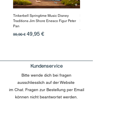
Tinkerbell Springtime Music Disney
Haarmaske Pinocchio Himbeer
Traditions Jim Shore Enesco Figur Peter
Beauty
Pan
Standardpreis
10,90 €
Standardpreis
Sale-Preis
49,95 €
99,90 €
Kundenservice
Bitte wende dich bei fragen
ausschliesslich auf der Website
im Chat. Fragen zur Bestellung per Email
können nicht beantwortet werden.
MENU
Shop All