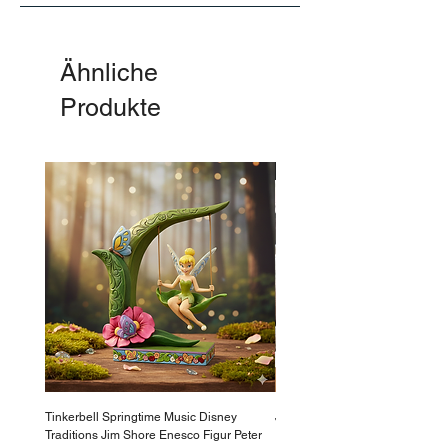
Ähnliche
Produkte
-50%
Tinkerbell Springtime Music Disney
Jasmin Aladdin Sammlerfigur J
Traditions Jim Shore Enesco Figur Peter
Enesco Disney Showcase