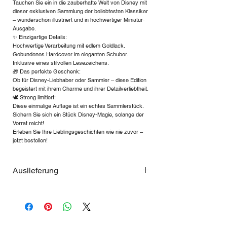
Tauchen Sie ein in die zauberhafte Welt von Disney mit
dieser exklusiven Sammlung der beliebtesten Klassiker
– wunderschön illustriert und in hochwertiger Miniatur-
Ausgabe.
✨ Einzigartige Details:
Hochwertige Verarbeitung mit edlem Goldlack.
Gebundenes Hardcover im eleganten Schuber.
Inklusive eines stilvollen Lesezeichens.
🎁 Das perfekte Geschenk:
Ob für Disney-Liebhaber oder Sammler – diese Edition
begeistert mit ihrem Charme und ihrer Detailverliebtheit.
🕊 Streng limitiert:
Diese einmalige Auflage ist ein echtes Sammlerstück.
Sichern Sie sich ein Stück Disney-Magie, solange der
Vorrat reicht!
Erleben Sie Ihre Lieblingsgeschichten wie nie zuvor –
jetzt bestellen!
Auslieferung
Wegen der starken Nachfrage ist die
Auslieferung eingeschränkt, Ausgabe 9
Peter Pan, jetzt benachrichtigen lassen
wenn diese Ausgabe verfügbar ist.