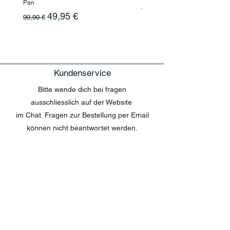
Pan
Standardpreis
199,90 €
Standardpreis
Sale-Preis
49,95 €
99,90 €
Kundenservice
Bitte wende dich bei fragen
ausschliesslich auf der Website
im Chat. Fragen zur Bestellung per Email
können nicht beantwortet werden.
MENU
Shop All
Disney
Kuscheltiere
Tassen