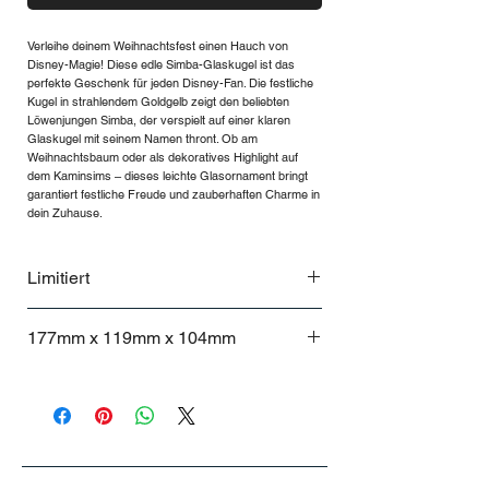
Verleihe deinem Weihnachtsfest einen Hauch von
Disney-Magie! Diese edle Simba-Glaskugel ist das
perfekte Geschenk für jeden Disney-Fan. Die festliche
Kugel in strahlendem Goldgelb zeigt den beliebten
Löwenjungen Simba, der verspielt auf einer klaren
Glaskugel mit seinem Namen thront. Ob am
Weihnachtsbaum oder als dekoratives Highlight auf
dem Kaminsims – dieses leichte Glasornament bringt
garantiert festliche Freude und zauberhaften Charme in
dein Zuhause.
Limitiert
Nur 5 Produkte pro Haushalt möglich
177mm x 119mm x 104mm
177mm x 119mm x 104mm