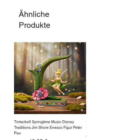
Ähnliche
Produkte
Tinkerbell Springtime Music Disney
Haarmaske Pinocchio Himbeer
Traditions Jim Shore Enesco Figur Peter
Beauty
Pan
Standardpreis
10,90 €