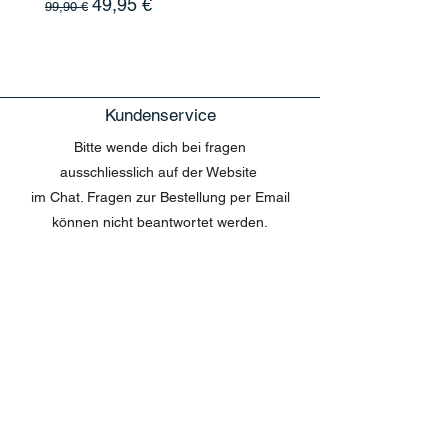
Standardpreis
Sale-Preis
49,95 €
99,90 €
Kundenservice
Bitte wende dich bei fragen
ausschliesslich auf der Website
im Chat. Fragen zur Bestellung per Email
können nicht beantwortet werden.
MENU
Shop All
Disney
Kuscheltiere
Tassen