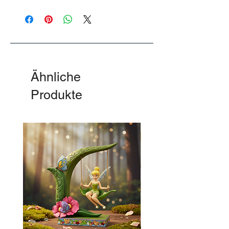
Features, die begeistern:
Interaktive Funktionen: 4
bewegungsaktivierte Laserschwert-
Soundeffekte und 9 berühmte Sätze per
Druckknopf (nur in Englisch).
Hochwertige Details: LED-beleuchtetes
Laserschwert und abnehmbarer Umhang.
Ähnliche
Beweglich und vielseitig: Mit 13 Gelenken
für actionreiche Posen.
Produkte
Bereit zum Spielen: Batterien sind bereits
enthalten!
Mit einer Höhe von ca. 27,5 cm ist Darth
Vader nicht nur eine beeindruckende
Actionfigur, sondern auch ein Highlight
jeder Star Wars Sammlung.
Schließ