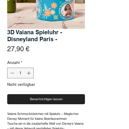
3D Vaiana Spieluhr -
Disneyland Paris -
Preis
27,90 €
Anzahl
*
Nicht verfügbar
Benachrichtigen lassen
Vaiana Schmuckkästchen mit Spieluhr – Magischer
Disney-Moment für kleine Abenteurerinnen
Tauche ein in die zauberhafte Welt von Disney’s Vaiana
– mit dieser liebevoll gestalteten Spieluhr-