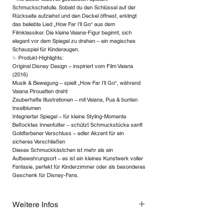
Schmuckschatulle. Sobald du den Schlüssel auf der
Rückseite aufziehst und den Deckel öffnest, erklingt
das beliebte Lied „How Far I’ll Go“ aus dem
Filmklassiker. Die kleine Vaiana-Figur beginnt, sich
elegant vor dem Spiegel zu drehen – ein magisches
Schauspiel für Kinderaugen.
✨ Produkt-Highlights:
Original Disney Design – inspiriert vom Film Vaiana
(2016)
Musik & Bewegung – spielt „How Far I’ll Go“, während
Vaiana Pirouetten dreht
Zauberhafte Illustrationen – mit Vaiana, Pua & bunten
Inselblumen
Integrierter Spiegel – für kleine Styling-Momente
Beflocktes Innenfutter – schützt Schmuckstücke sanft
Goldfarbener Verschluss – edler Akzent für ein
sicheres Verschließen
Dieses Schmuckkästchen ist mehr als ein
Aufbewahrungsort – es ist ein kleines Kunstwerk voller
Fantasie, perfekt für Kinderzimmer oder als besonderes
Geschenk für Disney-Fans.
Weitere Infos