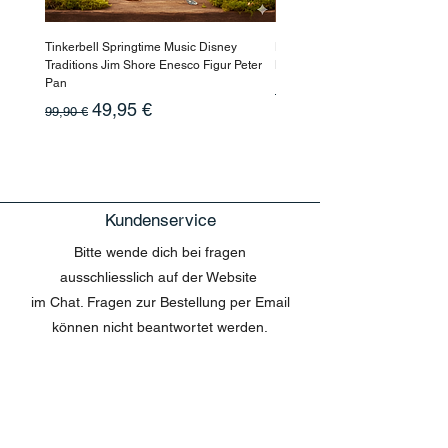
Tinkerbell Springtime Music Disney
Haarmaske Pinocchio Himbeer
Traditions Jim Shore Enesco Figur Peter
Beauty
Pan
Standardpreis
10,90 €
Standardpreis
Sale-Preis
49,95 €
99,90 €
Kundenservice
Bitte wende dich bei fragen
ausschliesslich auf der Website
im Chat. Fragen zur Bestellung per Email
können nicht beantwortet werden.
MENU
Shop All