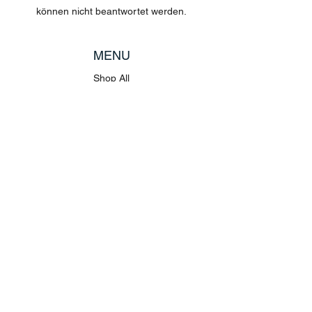
können nicht beantwortet werden.
MENU
Shop All
Disney
Kuscheltiere
Tassen
POLICY
Versand & Rückgabe
AGB
Datenschutz