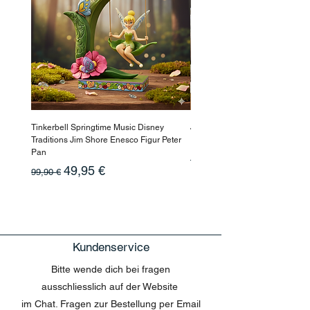
Tinkerbell Springtime Music Disney
Jasmin Aladdin Sammlerfigur J
Traditions Jim Shore Enesco Figur Peter
Enesco Disney Showcase
Pan
Standardpreis
199,90 €
Standardpreis
Sale-Preis
49,95 €
99,90 €
Kundenservice
Bitte wende dich bei fragen
ausschliesslich auf der Website
im Chat. Fragen zur Bestellung per Email