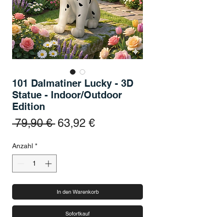
101 Dalmatiner Lucky - 3D
Statue - Indoor/Outdoor
Edition
Standardpreis
Sale-Preis
 79,90 € 
63,92 €
Anzahl
*
In den Warenkorb
Sofortkauf