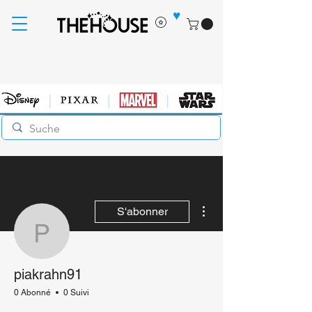
♥
Livraison gratuite pour les commandes supérieures à
60€
Plus d'actions
S'abonner
piakrahn91
piakrahn91
0 Abonné
0 Suivi