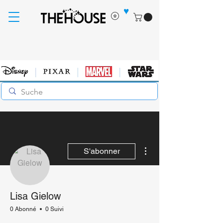
♥
Livraison gratuite pour les commandes supérieures à
60€
Plus d'actions
S'abonner
Lisa Gielow
0 Abonné
0 Suivi