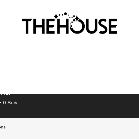
ina
0
Suivi
ions